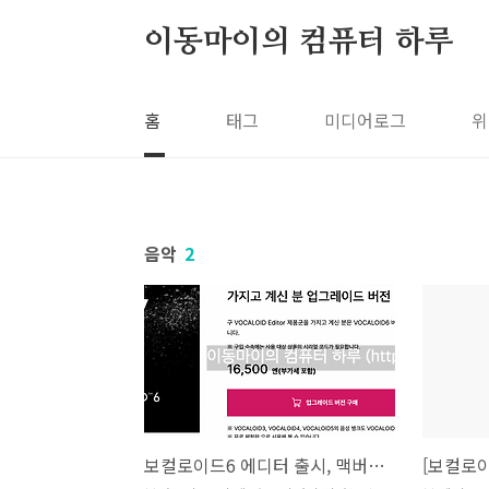
본문 바로가기
이동마이의 컴퓨터 하루
홈
태그
미디어로그
위
음악
2
보컬로이드6 에디터 출시, 맥버전 1분 사용기