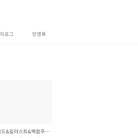
치로그
방명록
[보컬로이드&일러스트&백합주의]보컬로이드 일러스트 95개 모음