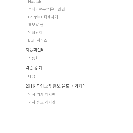
Hostple
늑대와여우컴퓨터 관련
Editplus 파해치기
홍보용 글
임의단체
BGP 시리즈
자동화설비
자동화
각종 강좌
대입
2016 직업교육 홍보 블로그 기자단
임시 기사 게시판
기사 송고 게시판