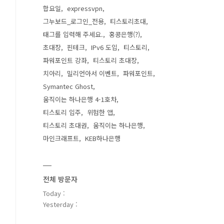
합요일
expressvpn
그누보드_로그인_전용
티스토리초대
태그를 입력해 주세요.
홍콩은행(?)
초대장
핀테크
IPv6 도입
티스토리
파워포인트 강좌
티스토리 초대장
치아리
밀리언아서 이벤트
파워포인트
Symantec Ghost
움직이는 하나은행 4-1호차
티스토리 입주
위험한 앱
티스토리 초대권
움직이는 하나은행
마인크래프트
KEB하나은행
전체 방문자
Today :
Yesterday :