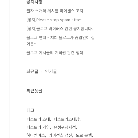
공지사항
필자 소개와 게시물 라이센스 고지
[공지]Please stop spam atta⋯
[공지]블로그 바이러스 관련 공지합니다.
블로그 연혁 - 저희 블로그가 끊임없이 걸
어온⋯
블로그 게시물의 저작권 관련 정책
최근글
인기글
최근댓글
태그
티스토리 초대
티스토리초대장
티스토리 가입
유성구청지점
하나멤버스
라이선스 갱신
도쿄 은행